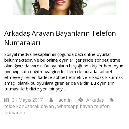
Arkadaş Arayan Bayanların Telefon
Numaraları
Sosyal medya hesaplarının çoğunda bazı online oyunlar
bulunmaktadır. Ve bu online oyunlar içerisinde sohbet etme
olanağınız da vardır. Bu oyunların birçoğunda kişiler hem oyun
oynayıp kafa dağıtmaya girerler hem de burada sohbet
etmeye girerler. Sadece sohbet etmek ve arkadaşlık kurmak
amaçlı olarak bu oyunlara girenler de vardır. Bu oyunların
tutması ile birlikte yeni bir şey…
31 Mayıs 2017
admin
Arkadaş
telde konusacak bayan
,
whatsapp bayan telefon
numarası