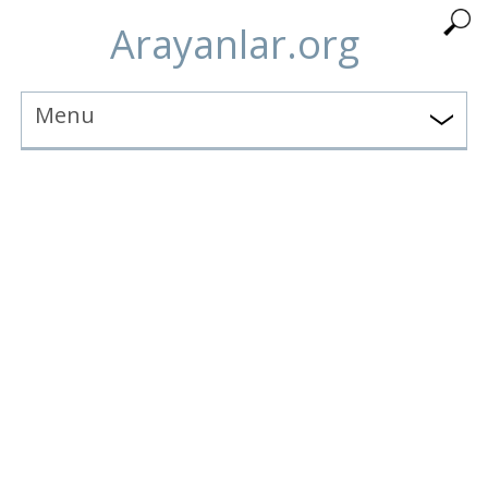
Arayanlar.org
Menu